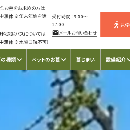
ど、お墓をお求めの方は
年中無休 ※年末年始を除
受付時間：9:00〜
見
17:00
メールお問い合わせ
無料送迎バスについては
年中無休 ※水曜日℡不可）
墓の種類
ペットのお墓
墓じまい
設備紹介