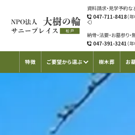
資料請求・見学予約な
047-711-8418
（
く）
納骨・法要・お墓参り・
047-391-3241
（
特徴
ご要望から選ぶ
樹木葬
お